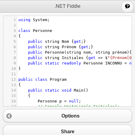
;
.NET Fiddle
1
using
System
;
2
3
class
Personne
4
{
5
public
string
Nom
 {
get
;}
6
public
string
Prénom
 {
get
;}
7
public
Personne
(
string
nom
, 
string
prénom
){
N
8
public
string
Initiales
 {
get
=>
$
"{Prénom[0]
9
public
static
readonly
Personne
INCONNU
=
ne
10
}
11
12
public
class
Program
13
{
14
public
static
void
Main
()
15
{
16
Personne
p
=
null
;
17
// Console.WriteLine(p.Initiales);
18
Console
.
WriteLine
( (
p
??
Personne
.
INCONN
Options
19
}
20
}
Share