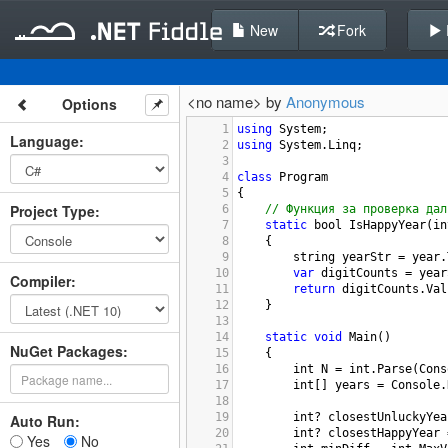
New
Fork
<no name> by
Anonymous
Options
1
using
System
;
Language
:
2
using
System
.
Linq
;
3
4
class
Program
5
{
Project Type
:
6
// Функция за проверка дал
7
static
bool
IsHappyYear
(
in
8
    {
9
string
yearStr
=
year
.
10
var
digitCounts
=
year
Compiler
:
11
return
digitCounts
.
Val
12
    }
13
14
static
void
Main
()
NuGet Packages:
15
    {
16
int
N
=
int
.
Parse
(
Cons
17
int
[] 
years
=
Console
.
18
19
int
?
closestUnluckyYea
Auto Run:
20
int
?
closestHappyYear
Yes
No