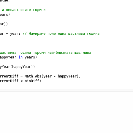
alue
;
 и нещастливите години
ears
)
ar
))
ar
=
year
; 
// Намираме поне една щастлива година
щастлива година търсим най-близката щастлива
appyYear
in
years
)
yYear
(
happyYear
))
rrentDiff
=
Math
.
Abs
(
year
-
happyYear
);
rrentDiff
<
minDiff
)
osestUnluckyYear
=
year
;
nDiff
=
currentDiff
;
 нещастлива година и поне една щастлива година