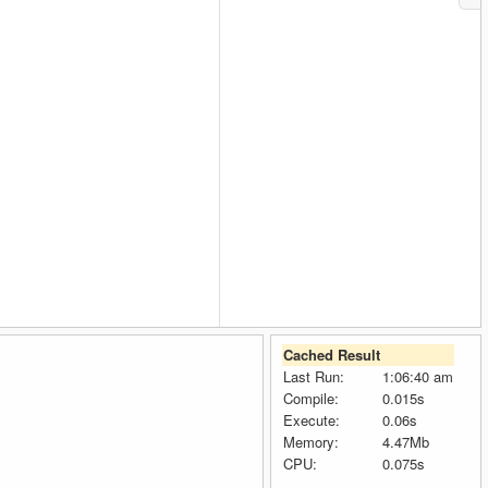
Cached Result
Last Run:
1:06:40 am
Compile:
0.015s
Execute:
0.06s
Memory:
4.47Mb
CPU:
0.075s