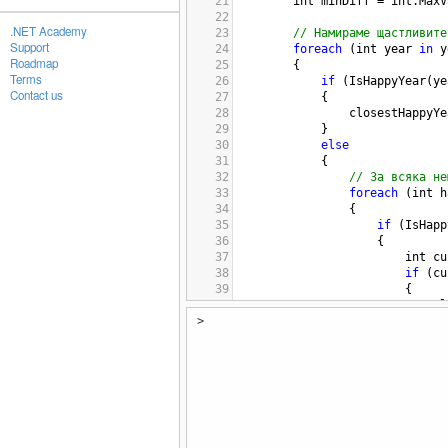
21
int
minDiff
=
int
.
MaxV
22
.NET Academy
23
// Намираме щастливите
Support
24
foreach
 (
int
year
in
y
Roadmap
25
        {
Terms
26
if
 (
IsHappyYear
(
ye
Contact us
27
            {
28
closestHappyYe
29
            }
30
else
31
            {
32
// За всяка не
33
foreach
 (
int
h
34
                {
35
if
 (
IsHapp
36
                    {
37
int
cu
38
if
 (
cu
39
                        {
40
cl
>
41
mi
42
                        }
43
                    }
44
                }
45
            }
46
        }
47
48
// Проверка дали имаме