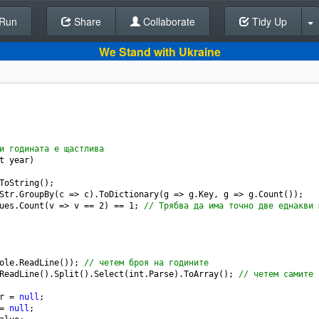
Run
Share
Back To Editor
Collaborate
Tidy Up
We Stand with Ukraine
и годината е щастлива
t
year
)
ToString
();
Str
.
GroupBy
(
c
=>
c
).
ToDictionary
(
g
=>
g
.
Key
, 
g
=>
g
.
Count
());
ues
.
Count
(
v
=>
v
==
2
) 
==
1
; 
// Трябва да има точно две еднакви 
ole
.
ReadLine
()); 
// четем броя на годините
ReadLine
().
Split
().
Select
(
int
.
Parse
).
ToArray
(); 
// четем самите 
r
=
null
;
=
null
;