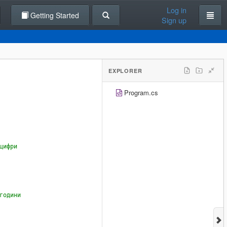
Log in
Getting Started
Sign up
EXPLORER
Program.cs
цифри
години