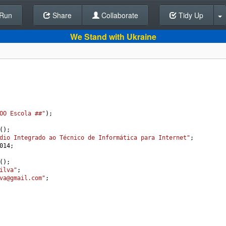
Run
Share
Back To Editor
Collaborate
Tidy Up
We Stand with Ukraine
OO Escola ##"
);
();
dio Integrado ao Técnico de Informática para Internet"
;
014
;
();
ilva"
;
va@gmail.com"
;