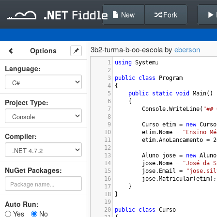
New
Fork
3b2-turma-b-oo-escola by
eberson
Options
1
using
System
;
Language
:
2
3
public
class
Program
4
{
5
public
static
void
Main
()
Project Type
:
6
{
7
Console
.
WriteLine
(
"## 
8
9
Curso
etim
=
new
Curso
10
etim
.
Nome
=
"Ensino Mé
Compiler
:
11
etim
.
AnoLancamento
=
2
12
13
Aluno
jose
=
new
Aluno
14
jose
.
Nome
=
"José da S
NuGet Packages:
15
jose
.
Email
=
"jose.sil
16
jose
.
Matricular
(
etim
);
17
}
18
}
19
Auto Run:
20
public
class
Curso
Yes
No