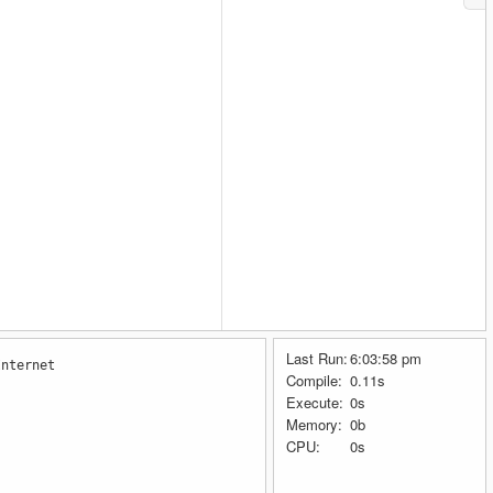
Last Run:
6:03:58 pm
Internet
Compile:
0.11s
Execute:
0s
Memory:
0b
CPU:
0s