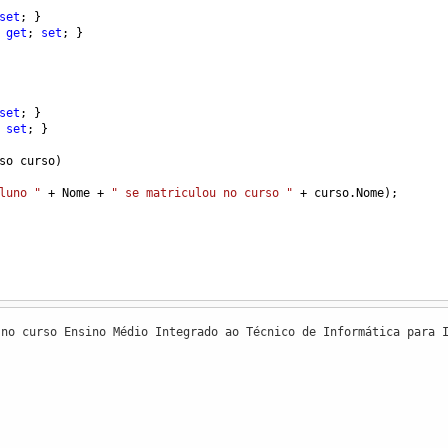
set
; }
 
get
; 
set
; }
set
; }
 
set
; }
so
curso
)
luno "
+
Nome
+
" se matriculou no curso "
+
curso
.
Nome
);
 no curso Ensino Médio Integrado ao Técnico de Informática para 