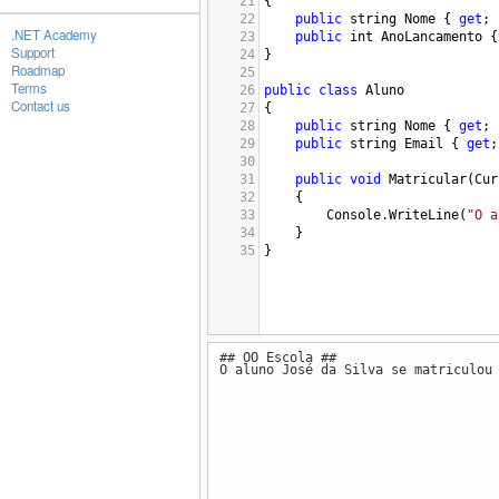
21
{
22
public
string
Nome
 { 
get
; 
.NET Academy
23
public
int
AnoLancamento
 {
Support
24
}
Roadmap
25
Terms
26
public
class
Aluno
Contact us
27
{
28
public
string
Nome
 { 
get
; 
29
public
string
Email
 { 
get
;
30
31
public
void
Matricular
(
Cur
32
{
33
Console
.
WriteLine
(
"O a
34
}
35
}
## OO Escola ##
O aluno José da Silva se matriculou