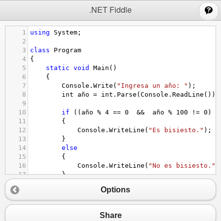
;
.NET Fiddle
1
using
System
;
2
3
class
Program
4
{
5
static
void
Main
()
6
    {
7
Console
.
Write
(
"Ingresa un año: "
);
8
int
año
=
int
.
Parse
(
Console
.
ReadLine
());
9
10
if
 ((
año
%
4
==
0
&&
año
%
100
!=
0
) 
|
11
        {
12
Console
.
WriteLine
(
"Es bisiesto."
);
13
        }
14
else
15
        {
16
Console
.
WriteLine
(
"No es bisiesto."
)
17
        }
18
    }
Options
19
}
Share