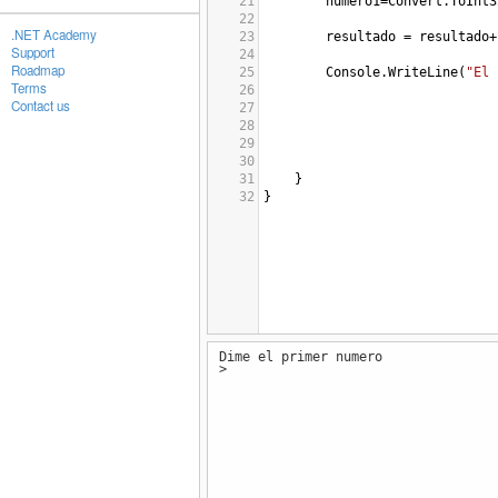
21
numero1
=
Convert
.
ToInt3
22
.NET Academy
23
resultado
=
resultado
+
Support
24
Roadmap
25
Console
.
WriteLine
(
"El 
Terms
26
Contact us
27
28
29
30
31
}
32
}
Dime el primer numero
>