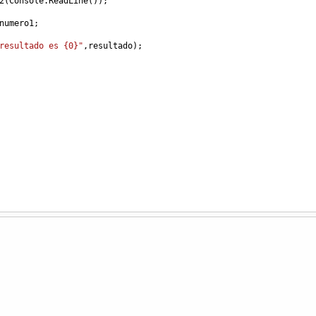
2
(
Console
.
ReadLine
());
numero1
;
resultado es {0}"
,
resultado
);