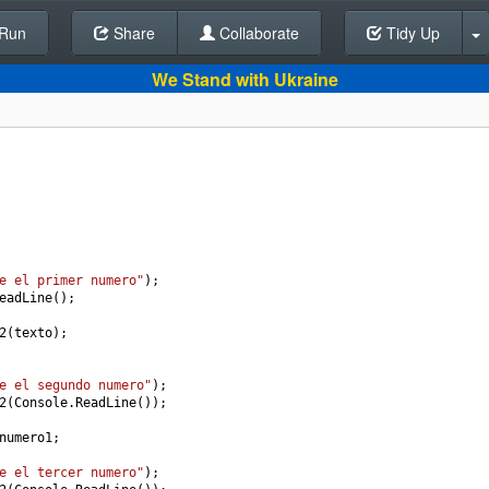
Run
Share
Back To Editor
Collaborate
Tidy Up
We Stand with Ukraine
e el primer numero"
);
eadLine
();
2
(
texto
);
e el segundo numero"
);
2
(
Console
.
ReadLine
());
numero1
;
e el tercer numero"
);