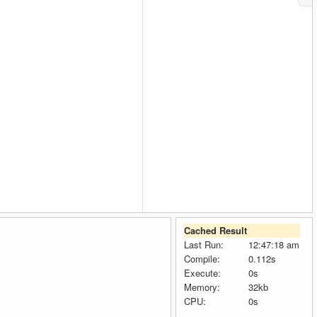
Cached Result
Last Run:
12:47:18 am
Compile:
0.112s
Execute:
0s
Memory:
32kb
CPU:
0s