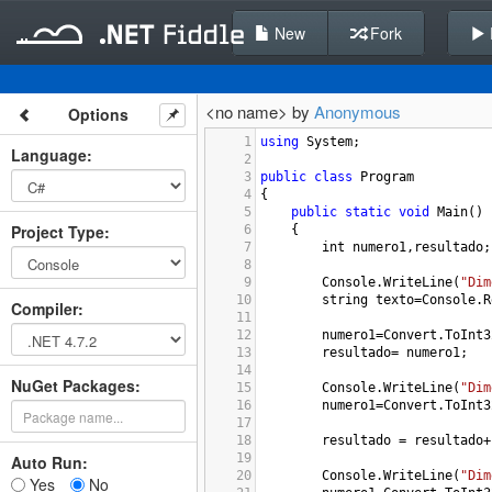
New
Fork
<no name> by
Anonymous
Options
1
using
System
;
Language
:
2
3
public
class
Program
4
{
5
public
static
void
Main
()
Project Type
:
6
{
7
int
numero1
,
resultado
;
8
9
Console
.
WriteLine
(
"Dim
10
string
texto
=
Console
.
R
Compiler
:
11
12
numero1
=
Convert
.
ToInt3
13
resultado
=
numero1
;
14
NuGet Packages:
15
Console
.
WriteLine
(
"Dim
16
numero1
=
Convert
.
ToInt3
17
18
resultado
=
resultado
+
19
Auto Run:
20
Console
.
WriteLine
(
"Dim
Yes
No