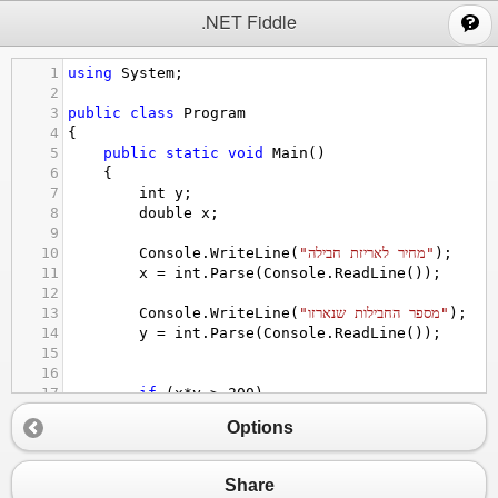
;
.NET Fiddle
1
using
System
;
2
3
public
class
Program
4
{
5
public
static
void
Main
()
6
{ 
7
int
y
;
8
double
x
; 
9
10
Console
.
WriteLine
(
"מחיר לאריזת חבילה"
);
11
x
=
int
.
Parse
(
Console
.
ReadLine
());
12
13
Console
.
WriteLine
(
"מספר החבילות שנארזו"
);
14
y
=
int
.
Parse
(
Console
.
ReadLine
());
15
16
17
if
 (
x
*
y
>
200
) 
18
Console
.
WriteLine
(
"אפשר לשלם בתשלומים"
Options
19
20
}
21
}
Share