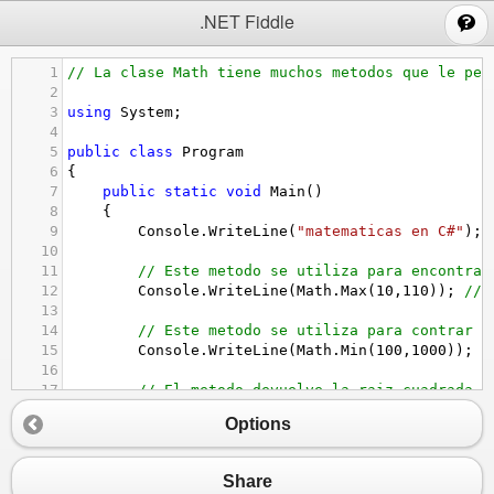
;
.NET Fiddle
1
// La clase Math tiene muchos metodos que le per
2
3
using
System
;
4
5
public
class
Program
6
{
7
public
static
void
Main
()
8
{
9
Console
.
WriteLine
(
"matematicas en C#"
);
10
11
// Este metodo se utiliza para encontrar
12
Console
.
WriteLine
(
Math
.
Max
(
10
,
110
)); 
// 
13
14
// Este metodo se utiliza para contrar e
15
Console
.
WriteLine
(
Math
.
Min
(
100
,
1000
)); 
/
16
17
// El metodo devuelve la raiz cuadrada d
18
Console
.
WriteLine
(
Math
.
Sqrt
(
100
)); 
// Cl
Options
19
20
// El metodo devuleve el valor absoluto 
21
Console
.
WriteLine
(
Math
.
Abs
(
-
470
)); 
// Cl
Share
22