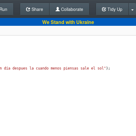
Run
Share
Back To Editor
Collaborate
Tidy Up
We Stand with Ukraine
n día despues la cuando menos piensas sale el sol"
);