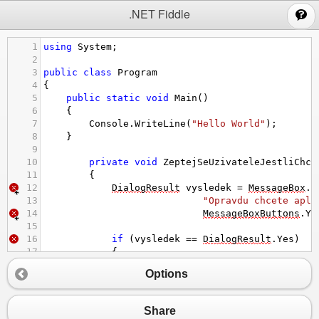
;
.NET Fiddle
1
using
System
;
2
3
public
class
Program
4
{
5
public
static
void
Main
()
6
{
7
Console
.
WriteLine
(
"Hello World"
);
8
}
9
10
private
void
ZeptejSeUzivateleJestliChce
11
        {
12
DialogResult
vysledek
=
MessageBox
.
S
13
"Opravdu chcete apli
14
MessageBoxButtons
.
Ye
15
16
if
 (
vysledek
==
DialogResult
.
Yes
)
17
            {
18
this
.
Close
();
Options
19
            }
20
        }
21
Share
22
private
void
buttonOK_Click
(
object
sende