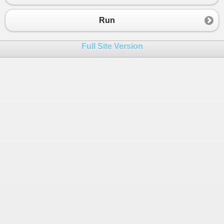
23
        {
24
MessageBox
.
Show
(
"Nyní se mi změní te
Run
25
26
Button
tlacitko
=
sender
as
Button
;
Full Site Version