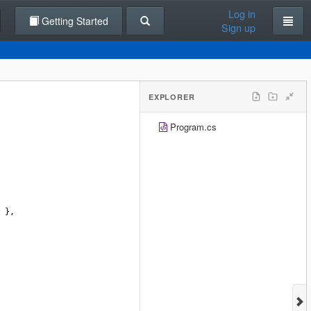
Log in
Getting Started
Sign up
EXPLORER
Program.cs
 },