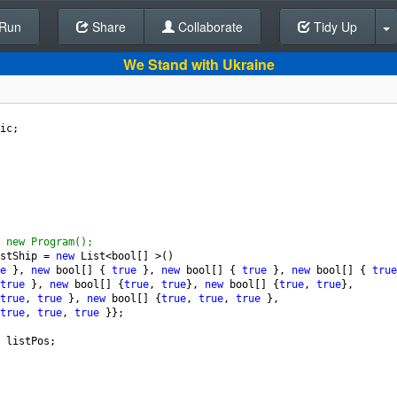
Run
Share
Back To Editor
Collaborate
Tidy Up
We Stand with Ukraine
ic
;
 new Program();
stShip
=
new
List
<
bool
[] 
>
() 
e
 }, 
new
bool
[] { 
true
 }, 
new
bool
[] { 
true
 }, 
new
bool
[] { 
true
true
 }, 
new
bool
[] {
true
, 
true
}, 
new
bool
[] {
true
, 
true
},
true
, 
true
 }, 
new
bool
[] {
true
, 
true
, 
true
 },
true
, 
true
, 
true
 }};
listPos
;
         
 
       