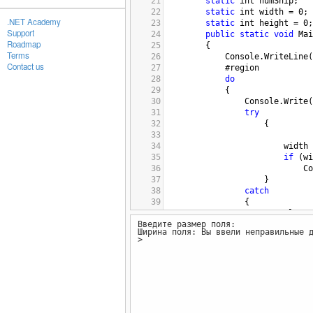
21
static
int
numShip
;
22
static
int
width
=
0
;
.NET Academy
23
static
int
height
=
0
;
Support
24
public
static
void
Mai
Roadmap
25
        {
Terms
26
Console
.
WriteLine
(
Contact us
27
#region
28
do
29
            {
30
Console
.
Write
(
31
try
32
                    {
33
34
width
35
if
 (
wi
36
Co
37
                    }
38
catch
39
                {
40
Console
.
Wr
Введите размер поля:
41
Ширина поля: Вы ввели неправильные 
42
                }
>
43
            } 
while
 (
width
<
1
44
do
45
            {
46
Console
.
Write
(
47
try
48
                {