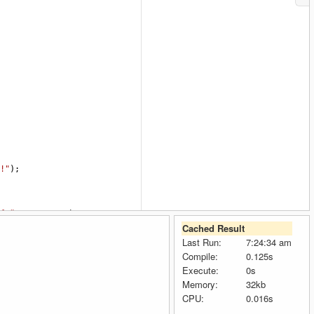
!"
);
буйте ещё раз"
);
Cached Result
Last Run:
7:24:34 am
Compile:
0.125s
Execute:
0s
Memory:
32kb
CPU:
0.016s