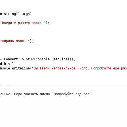
n
(
string
[] 
args
)
"Введите размер поля: "
);
"Ширина поля: "
);
=
Convert
.
ToInt32
(
Console
.
ReadLine
());
dth
<
1
)
nsole
.
WriteLine
(
"Вы ввели неправильное число. Попробуйте ещё раз
iteLine
(
"Вы ввели неправильные данные. Надо указать число. Попро
данные. Надо указать число. Попробуйте ещё раз
);
"Высота поля: "
);