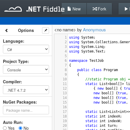
New
Fork
<no name> by
Anonymous
Options
1
using
System
;
Language
:
2
using
System
.
Collections
.
Gener
3
using
System
.
Linq
;
4
using
System
.
Text
;
5
Project Type
:
6
namespace
TestJob
7
{
8
public
class
Program
9
    {
10
//static Program obj =
Compiler
:
11
static
List
<
bool
[]
>
li
12
            { 
new
bool
[] { 
tru
13
new
bool
[] {
true
, 
14
new
bool
[] {
true
, 
NuGet Packages:
15
new
bool
[] {
true
, 
16
17
static
List
<
List
<
int
>>
18
static
int
indexH
;    
19
static
int
indexW
;    
Auto Run:
20
static
int
turn
;      
Yes
No