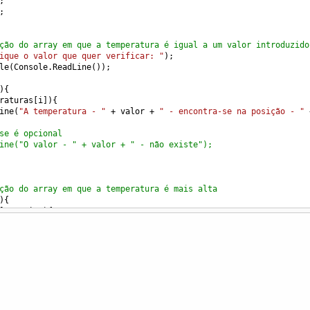
;
;
ção do array em que a temperatura é igual a um valor introduzido
ique o valor que quer verificar: "
);
le
(
Console
.
ReadLine
());
){
raturas
[
i
]){
ine
(
"A temperatura - "
+
valor
+
" - encontra-se na posição - "
se é opcional
ine("O valor - " + valor + " - não existe");
ção do array em que a temperatura é mais alta
){
] 
>
maior
){
aturas
[
i
];
aior valor - "
+
maior
+
" - encontra-se na posição - "
+
posica
raturas do primeiro e último dia da semana
as
[
0
] 
+
Temperaturas
[
6
];