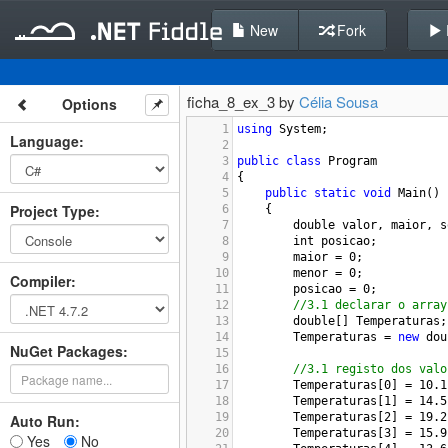
New
Fork
ficha_8_ex_3 by
Célia Sousa
Options
1
using
System
;
Language
:
2
3
public
class
Program
4
{
5
public
static
void
Main
()
Project Type
:
6
{
7
double
valor
, 
maior
, 
s
8
int
posicao
;
9
maior
=
0
;
10
menor
=
0
;
Compiler
:
11
posicao
=
0
;
12
//3.1 declarar o array
13
double
[] 
Temperaturas
;
14
Temperaturas
=
new
dou
NuGet Packages:
15
16
//3.1 registo dos valo
17
Temperaturas
[
0
] 
=
10.1
18
Temperaturas
[
1
] 
=
14.5
19
Temperaturas
[
2
] 
=
19.2
Auto Run:
20
Temperaturas
[
3
] 
=
15.9
Yes
No