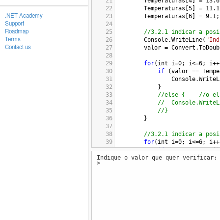
21
Temperaturas
[
4
] 
=
13.6
22
Temperaturas
[
5
] 
=
11.1
.NET Academy
23
Temperaturas
[
6
] 
=
9.1
;
Support
24
Roadmap
25
//3.2.1 indicar a posi
Terms
26
Console
.
WriteLine
(
"Ind
Contact us
27
valor
=
Convert
.
ToDoub
28
29
for
(
int
i
=
0
; 
i
<=
6
; 
i
++
30
if
 (
valor
==
Tempe
31
Console
.
WriteL
32
} 
33
//else {
//o el
34
//
Console.WriteL
35
//}
36
}
37
38
//3.2.1 indicar a posi
39
for
(
int
i
=
0
; 
i
<=
6
; 
i
++
40
if
 (
Temperaturas
[
i
Indique o valor que quer verificar:
41
maior
=
Temper
>
42
posicao
=
i
;
43
}
44
}
45
Console
.
WriteLine
(
"O m
46
47
//3.2.3 soma das tempe
48
soma_temp
=
Temperatur