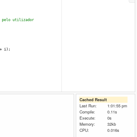
 pelo utilizador
+
i
);
Cached Result
Last Run:
1:01:55 pm
Compile:
0.11s
Execute:
0s
o
);
Memory:
32kb
CPU:
0.016s