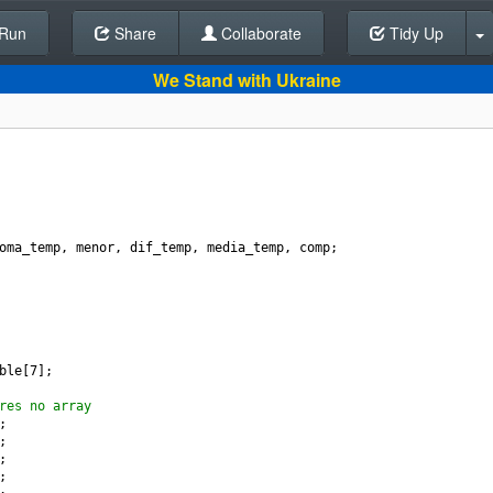
Run
Share
Back To Editor
Collaborate
Tidy Up
We Stand with Ukraine
oma_temp
, 
menor
, 
dif_temp
, 
media_temp
, 
comp
;
ble
[
7
];
res no array
;
;
;
;