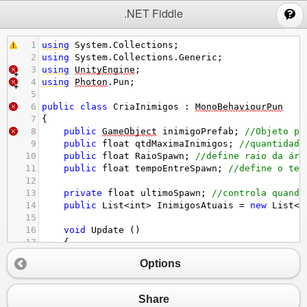
;
.NET Fiddle
1
using
System
.
Collections
;
2
using
System
.
Collections
.
Generic
;
3
using
UnityEngine
;
4
using
Photon
.
Pun
;
5
6
public
class
CriaInimigos
 : 
MonoBehaviourPun
7
{
8
public
GameObject
inimigoPrefab
; 
//Objeto pr
9
public
float
qtdMaximaInimigos
; 
//quantidade
10
public
float
RaioSpawn
; 
//define raio da áre
11
public
float
tempoEntreSpawn
; 
//define o tem
12
13
private
float
ultimoSpawn
; 
//controla quando
14
public
List
<
int
>
InimigosAtuais
=
new
List
<
i
15
16
void
Update
 ()
17
    {
18
if
 (
!
PhotonNetwork
.
IsMasterClient
)
Options
19
return
;
20
21
if
(
Time
.
time
-
ultimoSpawn
>
tempoEntre
Share
22
        {