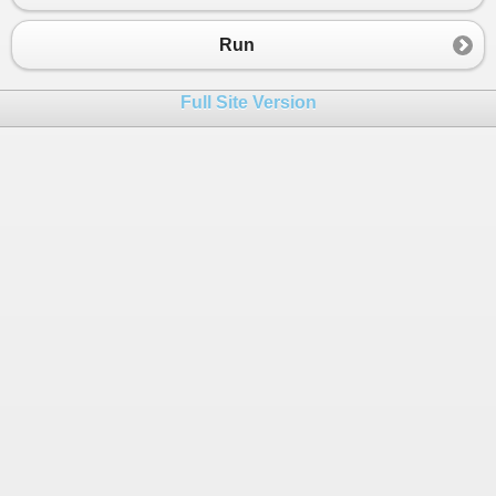
23
ultimoSpawn
=
Time
.
time
;
24
CriaInimigo
 ();
Run
25
        }
26
    }
Full Site Version