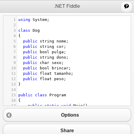
;
.NET Fiddle
1
using
System
;
2
3
class
Dog
4
{
5
public
string
nome
;
6
public
string
cor
;
7
public
bool
pulga
;
8
public
string
dono
;
9
public
char
sexo
;
10
public
bool
brincar
;
11
public
float
tamanho
;
12
public
float
peso
;
13
}
14
15
public
class
Program
16
{
17
public
static
void
Main
()
18
{
Options
19
Dog
bidu
=
new
Dog
();
20
bidu
.
nome
=
"Olá eu sou bidu"
;
21
Console
.
WriteLine
(
"nome : "
+
bidu
.
nome
)
Share
22
bidu
.
cor
=
"Eu sou preto"
;