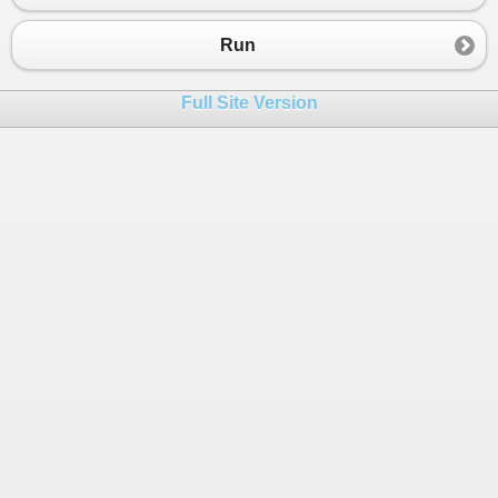
23
Console
.
WriteLine
(
"Cor: "
+
bidu
.
cor
);
24
bidu
.
pulga
=
true
;
Run
25
Console
.
WriteLine
(
"Eu tenho muitas pulga
26
bidu
.
dono
=
"Meu dono é o Lucas, e ele n
Full Site Version