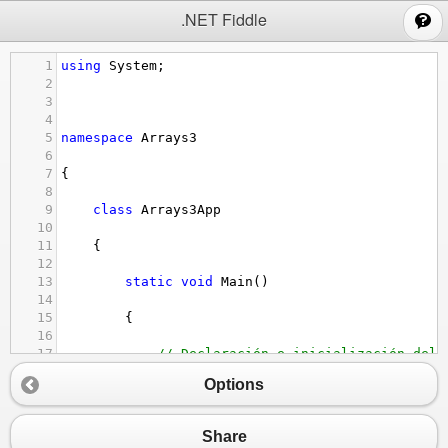
;
.NET Fiddle
1
using
System
;
2
3
4
5
namespace
Arrays3
6
7
{
8
9
class
Arrays3App
10
11
    {
12
13
static
void
Main
()
14
15
        {
16
17
// Declaración e inicialización del 
18
Options
19
string
[] 
nombres
=
{
"Juanito"
, 
"Jaimit
20
21
Share
22