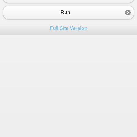
23
for
 (
int
i
=
0
; 
i
<
nombres
.
Length
; 
i
++
)
24
Run
25
            {
26
Full Site Version