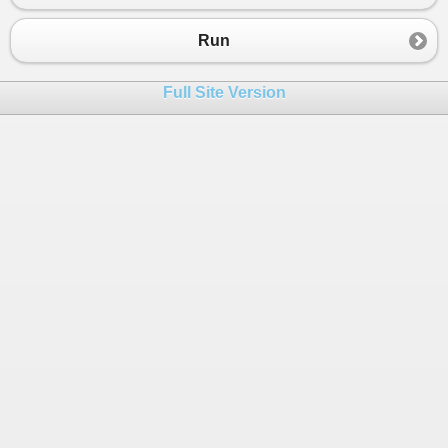
23
24
primero
=
numeros
[
0
];
Run
25
segundo
=
numeros
[
1
];
26
tercero
=
numeros
[
2
];
Full Site Version