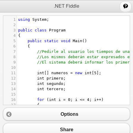
;
.NET Fiddle
1
using
System
;
2
3
public
class
Program
4
{
5
public
static
void
Main
()
6
{
7
//Pedirle al usuario los tiempos de una 
8
//Los mismos deberán estar expresados en
9
//El sistema deberá informar los primero
10
11
int
[] 
numeros
=
new
int
[
5
];
12
int
primero
;
13
int
segundo
;
14
int
tercero
;
15
16
for
 (
int
i
=
0
; 
i
<=
4
; 
i
++
)
17
{
18
Console
.
WriteLine
(
"Ingrese un número
Options
19
numeros
[
i
] 
=
Convert
.
ToInt32
(
Console
20
}
21
Share
22
Array
.
Sort
(
numeros
);