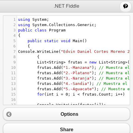
;
.NET Fiddle
1
using
System
;
2
using
System
.
Collections
.
Generic
;
3
public
class
Program
4
{
5
public
static
void
Main
()
6
{
7
Console
.
WriteLine
(
"Edvin Daniel Cortes Moreno 2A
8
{
9
List
<
String
>
frutas
=
new
List
<
String
>
()
10
frutas
.
Add
(
"1.-Manzana"
); 
// Muestra el 
11
frutas
.
Add
(
"2.-Platano"
); 
// Muestra el 
12
frutas
.
Add
(
"3.-Naranja"
); 
// Muestra el 
13
frutas
.
Add
(
"4.-Sandia"
); 
// Muestra el n
14
frutas
.
Add
(
"5.-Aguacate"
); 
// Muestra el
15
for
(
int
i
=
0
; 
i
<
frutas
.
Count
; 
i
++
)
16
17
Console
.
WriteLine
(
frutas
[
i
]);
18
  }
Options
19
}
20
}
Share