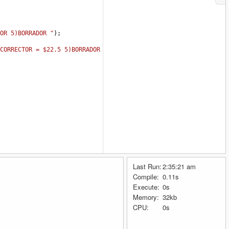
OR 5)BORRADOR "
);
CORRECTOR = $22.5 5)BORRADOR = $5"
);    
Last Run:
2:35:21 am
Compile:
0.11s
Execute:
0s
Memory:
32kb
CPU:
0s