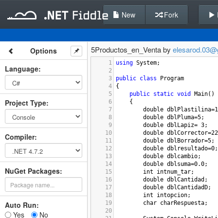
New
Fork
5Productos_en_Venta by
elesarod.03@
Options
1
using
System
;
Language
:
2
3
public
class
Program
4
{
5
public
static
void
Main
()
Project Type
:
6
{
7
double
dblPlastilina
=
1
8
double
dblPluma
=
5
;
9
double
dblLapiz
=
3
;
10
double
dblCorrector
=
22
Compiler
:
11
double
dblBorrador
=
5
;
12
double
dblresultado
=
0
;
13
double
dblcambio
;
14
double
dblsuma
=
0.0
;
NuGet Packages:
15
int
intnum_tar
;
16
double
dblCantidad
;
17
double
dblCantidadD
;
18
int
intopcion
;
19
char
charRespuesta
;
Auto Run:
20
Yes
No