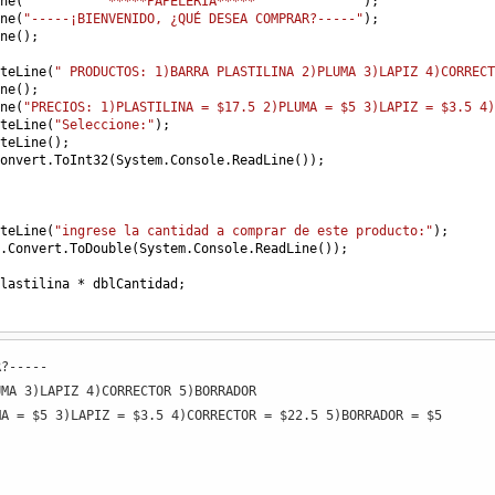
ne
(
"          *****PAPELERÍA*****             "
);
ne
(
"-----¡BIENVENIDO, ¿QUÉ DESEA COMPRAR?-----"
);
ne
();
teLine
(
" PRODUCTOS: 1)BARRA PLASTILINA 2)PLUMA 3)LAPIZ 4)CORRECT
ne
();
ne
(
"PRECIOS: 1)PLASTILINA = $17.5 2)PLUMA = $5 3)LAPIZ = $3.5 4)
teLine
(
"Seleccione:"
);
teLine
();
onvert
.
ToInt32
(
System
.
Console
.
ReadLine
());
teLine
(
"ingrese la cantidad a comprar de este producto:"
);
.
Convert
.
ToDouble
(
System
.
Console
.
ReadLine
());
lastilina
*
dblCantidad
;
***
teLine
(
"ingrese la cantidad a comprar de este producto:"
);
R?-----
.
Convert
.
ToDouble
(
System
.
Console
.
ReadLine
());
UMA 3)LAPIZ 4)CORRECTOR 5)BORRADOR
luma
*
dblCantidad
;
MA = $5 3)LAPIZ = $3.5 4)CORRECTOR = $22.5 5)BORRADOR = $5
teLine
(
"ingrese la cantidad a comprar de este producto:"
);
.
Convert
.
ToDouble
(
System
.
Console
.
ReadLine
());