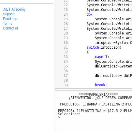
21
System
.
Console
.
WriteLi
22
System
.
Console
.
WriteLi
.NET Academy
23
System
.
Console
.
WriteLi
Support
24
do
{
Roadmap
25
System
.
Console
.
Wri
Terms
26
System
.
Console
.
WriteLi
Contact us
27
System
.
Console
.
WriteLi
28
System
.
Console
.
Wri
29
System
.
Console
.
Wri
30
intopcion
=
System
.
C
31
switch
(
intopcion
)
32
{
33
case
1
:
34
System
.
Console
.
Wri
35
dblCantidad
=
System
36
37
dblresultado
=
dblP
38
39
break
;
40
case
2
:
*****PAPELERÍA**
41
System
.
Console
.
Wri
-----¡BIENVENIDO, ¿QUÉ DESEA COMPRA
42
dblCantidad
=
System
43
PRODUCTOS: 1)BARRA PLASTILINA 2)PL
44
dblresultado
=
dblP
PRECIOS: 1)PLASTILINA = $17.5 2)PLU
45
break
;
Seleccione:
>
46
case
3
:
47
System
.
Console
.
Wri
48
dblCantidad
=
System