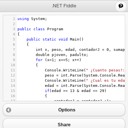
;
.NET Fiddle
1
using
System
;
2
3
public
class
Program
4
{
5
public
static
void
Main
()
6
{
7
int
x
, 
peso
, 
edad
, 
contadorJ
=
0
, 
sumap
8
double
pjoven
, 
padulto
;
9
for
 (
x
=
1
; 
x
<=
5
; 
x
++
)
10
{
11
Console
.
WriteLine
(
" ¿Cuanto pesas?: 
12
peso
=
int
.
Parse
(
System
.
Console
.
Read
13
Console
.
WriteLine
(
" ¿Cual es tu edad
14
edad
=
int
.
Parse
(
System
.
Console
.
Read
15
if
(
edad
>=
13
&
edad
<=
29
)
16
{
17
contadorJ
=
contadorJ
+
1
;
18
sumap
=
sumap
+
peso
;
Options
19
}
20
else
21
{
Share
22
if
(
edad
>=
30
)