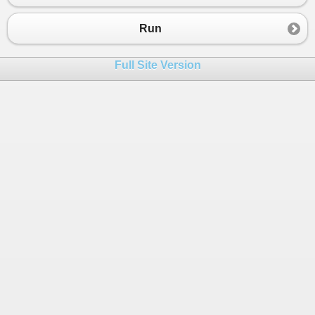
23
{
24
contadorA
=
contadorA
+
1
;
Run
25
sumapA
=
sumapA
+
peso
;
26
Full Site Version