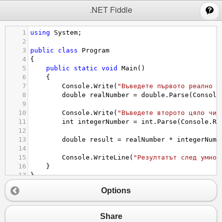
;
.NET Fiddle
1
using
System
;
2
3
public
class
Program
4
{
5
public
static
void
Main
()
6
    {
7
Console
.
Write
(
"Въведете първото реално ч
8
double
realNumber
=
double
.
Parse
(
Console
9
10
Console
.
Write
(
"Въведете второто цяло чис
11
int
integerNumber
=
int
.
Parse
(
Console
.
Re
12
13
double
result
=
realNumber
*
integerNumb
14
15
Console
.
WriteLine
(
"Резултатът след умнож
16
    }
17
}
18
Options
Share