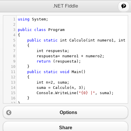
;
.NET Fiddle
1
using
System
;
2
3
public
class
Program
4
{
5
public
static
int
Calculo
(
int
numero1
, 
int
n
6
{
7
int
respuesta
;
8
respuesta
=
numero1
+
numero2
;
9
return
 (
respuesta
);
10
}
11
public
static
void
Main
()
12
{
13
int
n
=
2
, 
suma
;
14
suma
=
Calculo
(
n
, 
3
);
15
Console
.
WriteLine
(
"{0} |"
, 
suma
);
16
}
17
}
Options
Share