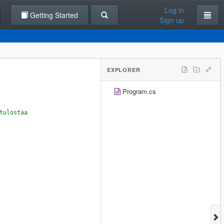
Log in
Getting Started
Sign up
EXPLORER
Program.cs
tulostaa