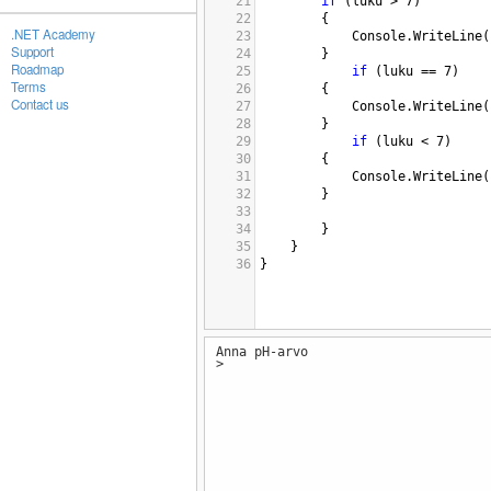
21
if
 (
luku
>
7
)
22
{
.NET Academy
23
Console
.
WriteLine
(
Support
24
}
Roadmap
25
if
 (
luku
==
7
)
Terms
26
{
Contact us
27
Console
.
WriteLine
(
28
}
29
if
 (
luku
<
7
)
30
{
31
Console
.
WriteLine
(
32
}
33
34
}
35
}
36
}
Anna pH-arvo
>