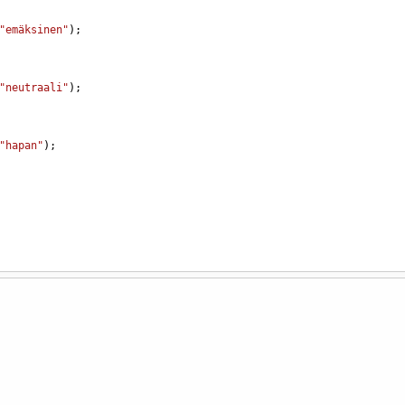
"emäksinen"
);
"neutraali"
);
"hapan"
);