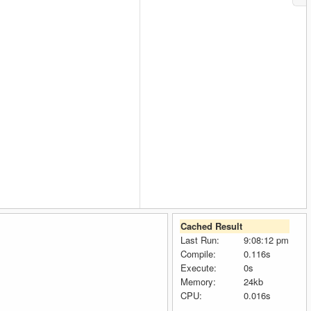
Cached Result
Last Run:
9:08:12 pm
Compile:
0.116s
Execute:
0s
Memory:
24kb
CPU:
0.016s