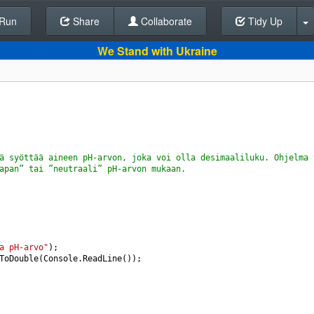
Run
Share
Back To Editor
Collaborate
Tidy Up
We Stand with Ukraine
ä syöttää aineen pH-arvon, joka voi olla desimaaliluku. Ohjelma 
apan” tai ”neutraali” pH-arvon mukaan.
a pH-arvo"
);
ToDouble
(
Console
.
ReadLine
());