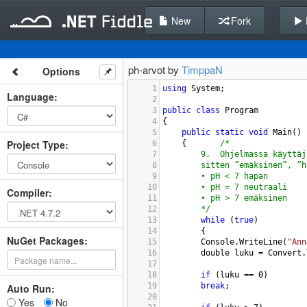
New
Fork
ph-arvot by
TimppaN
Options
1
using
System
;
Language
:
2
3
public
class
Program
4
{
5
public
static
void
Main
()
Project Type
:
6
{
/*
7
9.
Ohjelmassa käyttäj
8
sitten ”emäksinen”, ”h
9
• pH < 7 hapan
10
• pH = 7 neutraali
Compiler
:
11
• pH > 7 emäksinen 
12
*/
13
while
 (
true
)
14
{
NuGet Packages:
15
Console
.
WriteLine
(
"Ann
16
double
luku
=
Convert
.
17
18
if
 (
luku
==
0
)
19
break
;
Auto Run:
20
Yes
No