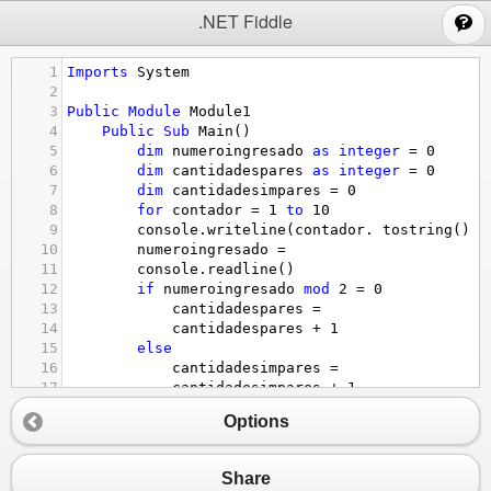
;
.NET Fiddle
1
Imports
System
2
3
Public
Module
Module1
4
Public
Sub
Main
()
5
dim
numeroingresado
as
integer
 = 
0
6
dim
cantidadespares
as
integer
 = 
0
7
dim
cantidadesimpares
 = 
0
8
for
contador
 = 
1
to
10
9
console.writeline
(
contador
. 
tostring
() 
+
10
numeroingresado
 = 
11
console.readline
()
12
if
numeroingresado
mod
2
 = 
0
13
cantidadespares
 =
14
cantidadespares
+
1
15
else
16
cantidadesimpares
 =
17
cantidadesimpares
+
1
18
end
if
Options
19
next
contador
20
console.writeline
(
"Los numeros pares son de:
21
End
Sub
Share
22
End
Module