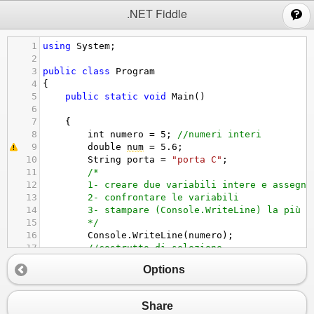
;
.NET Fiddle
1
using
System
;
2
3
public
class
Program
4
{
5
public
static
void
Main
()
6
7
{
8
int
numero
=
5
; 
//numeri interi 
9
double
num
=
5.6
;
10
String
porta
=
"porta C"
;
11
/*
12
1- creare due variabili intere e assegna
13
2- confrontare le variabili
14
3- stampare (Console.WriteLine) la più g
15
*/
16
Console
.
WriteLine
(
numero
);
17
//costrutto di selezione
18
Options
19
if
 (
porta
==
"porta A"
){
20
Console
.
WriteLine
(
"Complimenti, hai 
21
}
else
if
 (
porta
==
"porta B"
){
Share
22
Console
.
WriteLine
(
"Preparati a comba