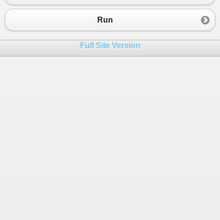
23
} 
else
 {
24
Console
.
WriteLine
(
"Segui il percorso
Run
25
26
Full Site Version