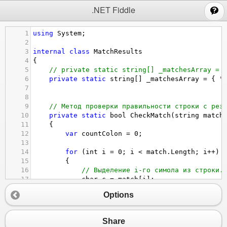
;
.NET Fiddle
1
using
System
;
2
3
internal
class
MatchResults
4
{
5
// private static string[] _matchesArray = 
6
private
static
string
[] 
_matchesArray
=
 { 
"
7
8
9
// Метод проверки правильности строки с рез
10
private
static
bool
CheckMatch
(
string
match
11
    {
12
var
countColon
=
0
;
13
14
for
 (
int
i
=
0
; 
i
<
match
.
Length
; 
i
++
)
15
        {
16
// Выделение i-го симола из строки.
17
char
c
=
match
[
i
];
18
Options
19
20
// Проверка правильности первого и 
21
if
 ((
i
==
0
||
i
==
match
.
Length
-
Share
22
            {