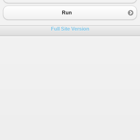
23
return
false
;
24
            }
Run
25
26
// Проверка отсутствия неправильных
Full Site Version