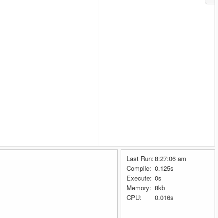
Last Run:
8:27:06 am
Compile:
0.125s
Execute:
0s
Memory:
8kb
CPU:
0.016s