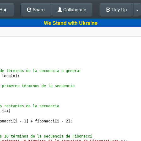
Run
Share
Back To Editor
Collaborate
Tidy Up
We Stand with Ukraine
de términos de la secuencia a generar
long
[
n
];
 primeros términos de la secuencia
s restantes de la secuencia
 
i
++
)
onacci
[
i
-
1
] 
+
fibonacci
[
i
-
2
];
s 10 términos de la secuencia de Fibonacci