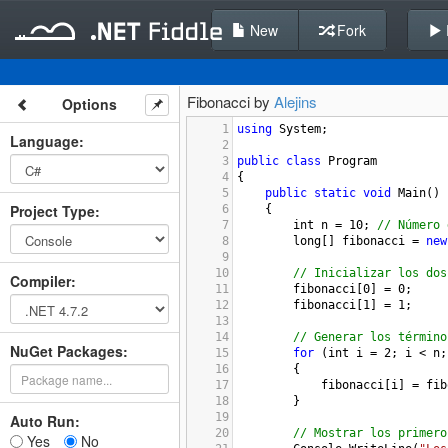
New
Fork
Fibonacci by
Alejins
Options
1
using
System
;
Language
:
2
3
public
class
Program
4
{
5
public
static
void
Main
()
Project Type
:
6
    {
7
int
n
=
10
; 
// Número 
8
long
[] 
fibonacci
=
new
9
10
// Inicializar los dos
Compiler
:
11
fibonacci
[
0
] 
=
0
;
12
fibonacci
[
1
] 
=
1
;
13
14
// Generar los término
NuGet Packages:
15
for
 (
int
i
=
2
; 
i
<
n
;
16
        {
17
fibonacci
[
i
] 
=
fib
18
        }
19
Auto Run:
20
// Mostrar los primero
Yes
No