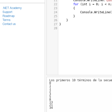
21
Console
.
WriteLine
(
"Los
22
for
 (
int
i
=
0
; 
i
<
n
;
.NET Academy
23
        {
Support
24
Console
.
WriteLine
(
Roadmap
25
        }
Terms
26
    }
Contact us
27
}
28
Los primeros 10 términos de la secu
0
1
1
2
3
5
8
13
21
34