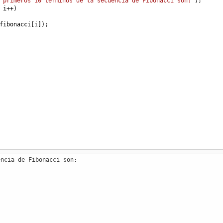
 primeros 10 términos de la secuencia de Fibonacci son:"
);
 
i
++
)
fibonacci
[
i
]);
encia de Fibonacci son: