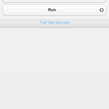
23
Console
.
WriteLine
(
modelKendaraan
);
24
Run
25
//Menggunakan placeholder atau string format
26
Console
.
WriteLine
(
"Diproduksi tahun {0}"
, 
thnPem
Full Site Version