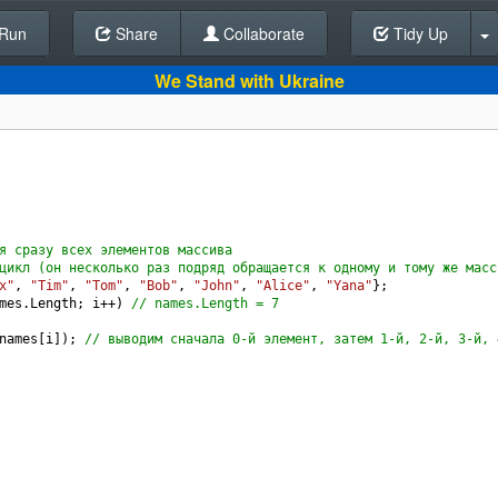
Run
Share
Back To Editor
Collaborate
Tidy Up
We Stand with Ukraine
я сразу всех элементов массива
цикл (он несколько раз подряд обращается к одному и тому же масс
x"
, 
"Tim"
, 
"Tom"
, 
"Bob"
, 
"John"
, 
"Alice"
, 
"Yana"
};
mes
.
Length
; 
i
++
) 
// names.Length = 7
names
[
i
]); 
// выводим сначала 0-й элемент, затем 1-й, 2-й, 3-й, 