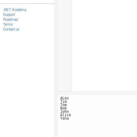
.NET Academy
Support
Roadmap
Terms
Contact us
ALex
Tim
Tom
Bob
John
Alice
Yana