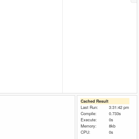
Cached Result
Last Run:
3:31:42 pm
Compile:
0.733s
Execute:
0s
Memory:
8kb
CPU:
0s