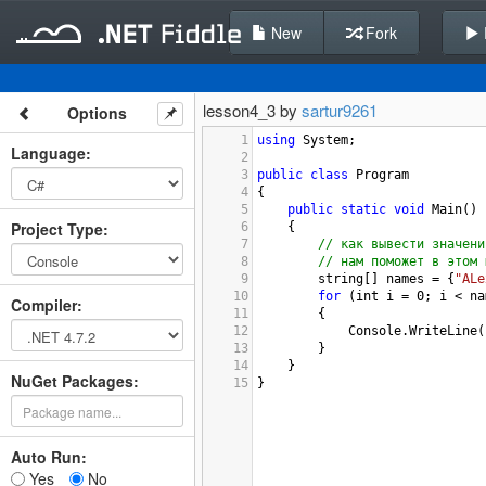
New
Fork
lesson4_3 by
sartur9261
Options
1
using
System
;
Language
:
2
3
public
class
Program
4
{
5
public
static
void
Main
()
Project Type
:
6
{
7
// как вывести значени
8
// нам поможет в этом 
9
string
[] 
names
=
 {
"ALe
10
for
 (
int
i
=
0
; 
i
<
na
Compiler
:
11
{
12
Console
.
WriteLine
(
13
}
14
}
NuGet Packages:
15
}
Auto Run:
Yes
No