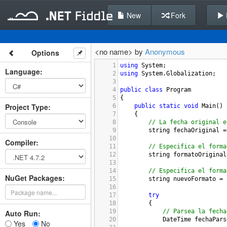
New
Fork
<no name> by
Anonymous
Options
1
using
System
;
Language
:
2
using
System
.
Globalization
;
3
4
public
class
Program
5
{
Project Type
:
6
public
static
void
Main
()
7
    {
8
// La fecha original e
9
string
fechaOriginal
=
10
Compiler
:
11
// Especifica el forma
12
string
formatoOriginal
13
14
// Especifica el forma
NuGet Packages:
15
string
nuevoFormato
=
16
17
try
18
        {
19
// Parsea la fecha
Auto Run:
20
DateTime
fechaPars
Yes
No