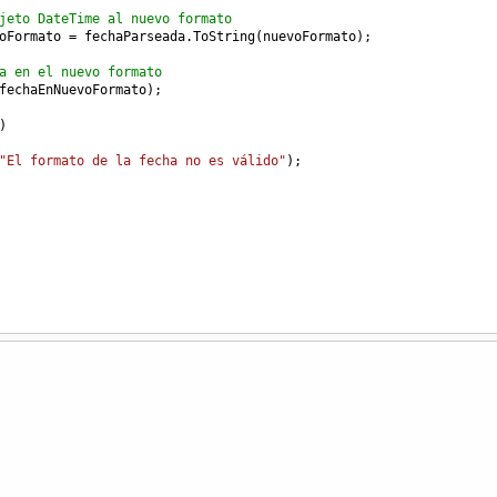
jeto DateTime al nuevo formato
oFormato
=
fechaParseada
.
ToString
(
nuevoFormato
);
a en el nuevo formato
fechaEnNuevoFormato
);
)
"El formato de la fecha no es válido"
);