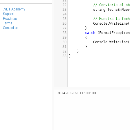
21
22
// Convierte el ob
.NET Academy
23
string
fechaEnNuev
Support
24
Roadmap
25
// Muestra la fech
Terms
26
Console
.
WriteLine
(
Contact us
27
        }
28
catch
 (
FormatException
29
        {
30
Console
.
WriteLine
(
31
        }
32
    }
33
}
2024-03-09 11:00:00