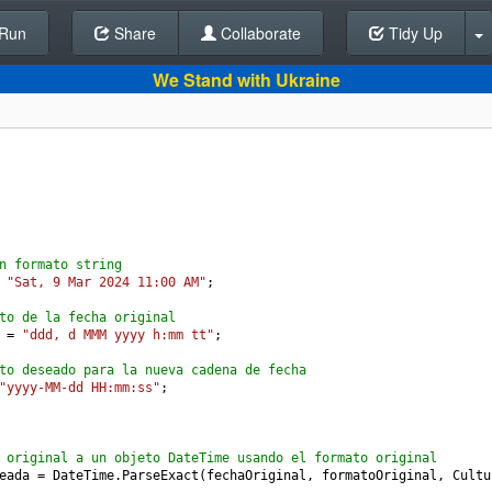
Run
Share
Back To Editor
Collaborate
Tidy Up
We Stand with Ukraine
n formato string
"Sat, 9 Mar 2024 11:00 AM"
;
to de la fecha original
=
"ddd, d MMM yyyy h:mm tt"
;
to deseado para la nueva cadena de fecha
"yyyy-MM-dd HH:mm:ss"
;
 original a un objeto DateTime usando el formato original
eada
=
DateTime
.
ParseExact
(
fechaOriginal
, 
formatoOriginal
, 
Cultu