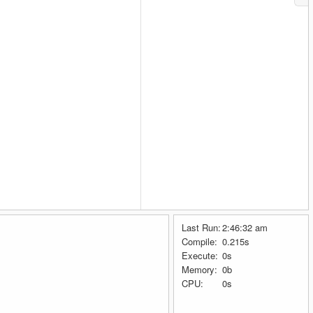
Last Run:
2:46:32 am
Compile:
0.215s
Execute:
0s
Memory:
0b
CPU:
0s