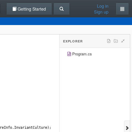
Log in
Getting Started
Sign up
EXPLORER
Program.cs
reInfo
.
InvariantCulture
);