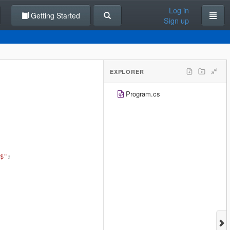
Log in
Getting Started
Sign up
EXPLORER
Program.cs
$"
;