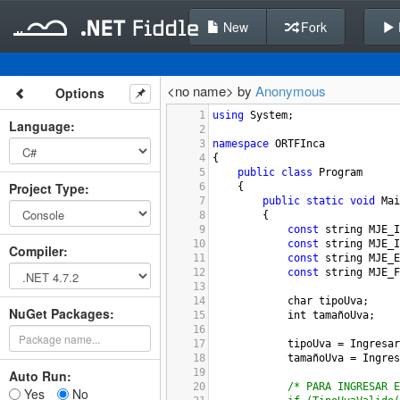
New
Fork
<no name> by
Anonymous
Options
1
using
System
;
Language
:
2
3
namespace
ORTFInca
4
{
5
public
class
Program
Project Type
:
6
    {
7
public
static
void
Mai
8
        {
9
const
string
MJE_I
10
const
string
MJE_I
Compiler
:
11
const
string
MJE_E
12
const
string
MJE_F
13
14
char
tipoUva
;
NuGet Packages:
15
int
tamañoUva
;
16
17
tipoUva
=
Ingresar
18
tamañoUva
=
Ingres
19
Auto Run:
20
/* PARA INGRESAR E
Yes
No