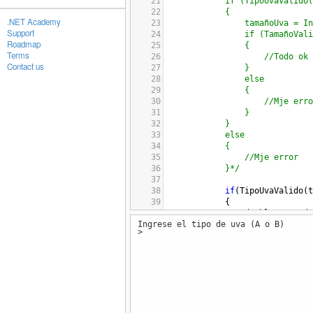
21
if (TipoUvaValido(
22
{
.NET Academy
23
tamañoUva = In
Support
24
if (TamañoVali
Roadmap
25
{
Terms
26
//Todo ok
Contact us
27
}
28
else
29
{
30
//Mje erro
31
}
32
}
33
else
34
{
35
//Mje error
36
}*/
37
38
if
(
TipoUvaValido
(
t
39
            {
40
double
recauda
Ingrese el tipo de uva (A o B)
41
recaudacion
=
>
42
Console
.
WriteL
43
            }
44
else
45
            {
46
Console
.
WriteL
47
            }
48
        }