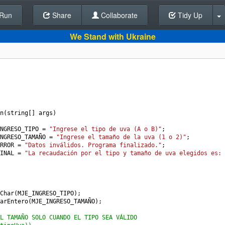
Run
Share
Back To Editor
Collaborate
Tidy Up
We Stand with Ukraine
n
(
string
[] 
args
)
NGRESO_TIPO
=
"Ingrese el tipo de uva (A o B)"
;
NGRESO_TAMAÑO
=
"Ingrese el tamaño de la uva (1 o 2)"
;
RROR
=
"Datos inválidos. Programa finalizado."
;
INAL
=
"La recaudación por el tipo y tamaño de uva elegidos es: 
Char
(
MJE_INGRESO_TIPO
);
arEntero
(
MJE_INGRESO_TAMAÑO
);
L TAMAÑO SOLO CUANDO EL TIPO SEA VÁLIDO