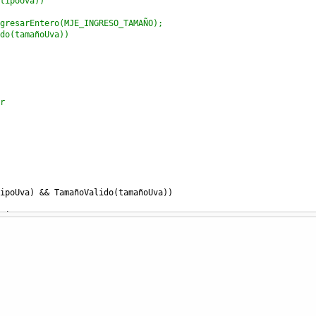
tipoUva))
gresarEntero(MJE_INGRESO_TAMAÑO);
do(tamañoUva))
r
ipoUva
) 
&&
TamañoValido
(
tamañoUva
))
cion
;
CalcularRecaudacion
(
tipoUva
, 
tamañoUva
);
ine
(
MJE_FINAL
+
recaudacion
);
ine
(
MJE_ERROR
);