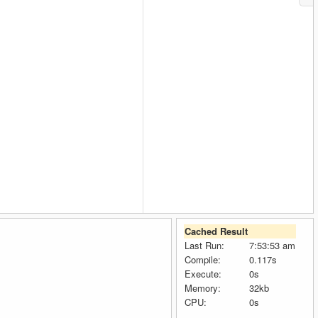
Cached Result
Last Run:
7:53:53 am
Compile:
0.117s
Execute:
0s
Memory:
32kb
CPU:
0s