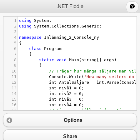
;
.NET Fiddle
1
using
System
;
2
using
System
.
Collections
.
Generic
;
3
4
namespace
Inlämning_2_Console_ny
5
{
6
class
Program
7
{
8
static
void
Main
(
string
[] 
args
)
9
{
10
// Frågar hur många säljare man vill
11
Console
.
Write
(
"How many sellers do y
12
int
AntalSäljare
=
int
.
Parse
(
Console
13
int
nivå1
=
0
;
14
int
nivå2
=
0
;
15
int
nivå3
=
0
;
16
int
nivå4
=
0
;
17
// Lista som håller informationen om
18
List
<
Säljare
>
info
=
new
List
<
Säljar
Options
19
// for loop som frågar om informatio
20
for
 (
int
i
=
0
; 
i
<
AntalSäljare
; 
i
+
21
{
Share
22
Console
.
WriteLine
();