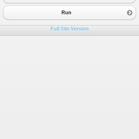
23
Console
.
Write
(
"Name: "
);
24
string
Namn
=
Console
.
ReadLine
()
Run
25
// programmet crashade när jag a
26
Console
.
Write
(
"Social sec code: 
Full Site Version