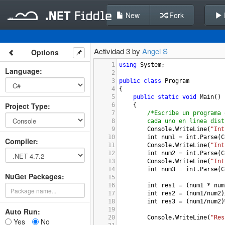
New
Fork
Actividad 3 by
Angel S
Options
1
using
System
;
Language
:
2
3
public
class
Program
4
{
5
public
static
void
Main
()
Project Type
:
6
{
7
/*Escribe un programa 
8
cada uno en linea dist
9
Console
.
WriteLine
(
"Int
10
int
num1
=
int
.
Parse
(
C
Compiler
:
11
Console
.
WriteLine
(
"Int
12
int
num2
=
int
.
Parse
(
C
13
Console
.
WriteLine
(
"Int
14
int
num3
=
int
.
Parse
(
C
NuGet Packages:
15
16
int
res1
=
 (
num1
*
num
17
int
res2
=
 (
num1
/
num2
)
18
int
res3
=
 (
num1
/
num2
)
19
Auto Run:
20
Console
.
WriteLine
(
"Res
Yes
No