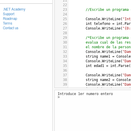
21
22
.NET Academy
23
//Escribe un programa 
Support
24
Roadmap
25
Console
.
WriteLine
(
"Int
Terms
26
int
telefono
=
int
.
Par
Contact us
27
Console
.
WriteLine
(
"{0:
28
29
/*Escribe un programa 
30
evalua cual de las res
31
el nombre de la person
32
Console
.
WriteLine
(
"Dam
33
string
name1
=
Console
34
Console
.
WriteLine
(
"Dam
35
int
edad1
=
int
.
Parse
(
36
37
Console
.
WriteLine
(
"Dam
38
string
name2
=
Console
39
Console
.
WriteLine
(
"Dam
40
int
edad2
=
int
.
Parse
(
Introduce 1er numero entero
41
>
42
Console
.
WriteLine
(
"Dam
43
string
name3
=
Console
44
Console
.
WriteLine
(
"Dam
45
int
edad3
=
int
.
Parse
(
46
47
48