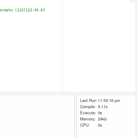
ormato (123)123-45-67
Last Run:
11:55:16 pm
Compile:
0.11s
Execute:
0s
Memory:
24kb
CPU:
0s