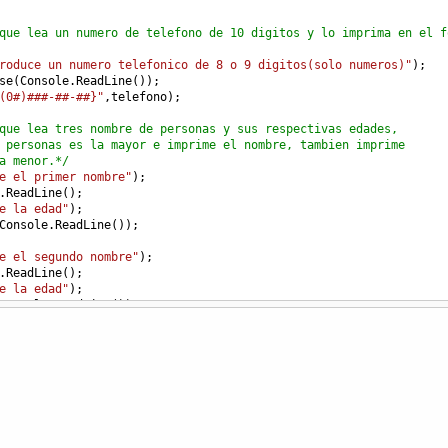
que lea un numero de telefono de 10 digitos y lo imprima en el f
roduce un numero telefonico de 8 o 9 digitos(solo numeros)"
);
se
(
Console
.
ReadLine
());
(0#)###-##-##}"
,
telefono
);
que lea tres nombre de personas y sus respectivas edades,
 personas es la mayor e imprime el nombre, tambien imprime
a menor.*/
e el primer nombre"
);
.
ReadLine
();
e la edad"
);
Console
.
ReadLine
());
e el segundo nombre"
);
.
ReadLine
();
e la edad"
);
Console
.
ReadLine
());
e el tercer nombre"
);
.
ReadLine
();
e la edad"
);
Console
.
ReadLine
());