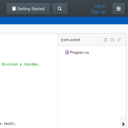
Log in
Getting Started
Sign up
EXPLORER
Program.cs
 division y residuo,
+
res3
);