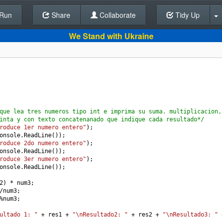
Run
Share
Back To Editor
Collaborate
Tidy Up
We Stand with Ukraine
que lea tres numeros tipo int e imprima su suma. multiplicacion,
inta y con texto concatenanado que indique cada resultado*/
roduce 1er numero entero"
);
onsole
.
ReadLine
());
roduce 2do numero entero"
);
onsole
.
ReadLine
());
roduce 3er numero entero"
);
onsole
.
ReadLine
());
2
) 
*
num3
;
/
num3
;
%
num3
;
ultado 1: "
+
res1
+
"\nResultado2: "
+
res2
+
"\nResultado3: "