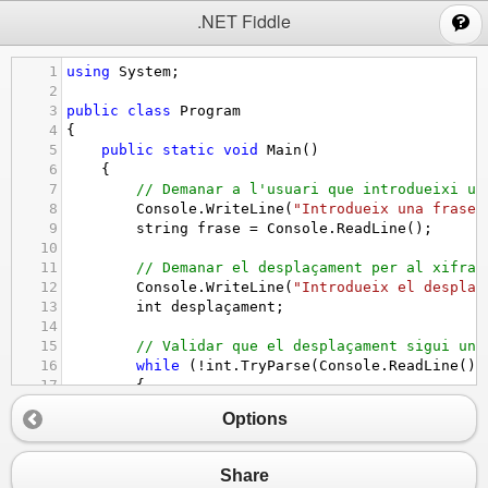
;
.NET Fiddle
1
using
System
;
2
3
public
class
Program
4
{
5
public
static
void
Main
()
6
    {
7
// Demanar a l'usuari que introdueixi un
8
Console
.
WriteLine
(
"Introdueix una frase 
9
string
frase
=
Console
.
ReadLine
();
10
11
// Demanar el desplaçament per al xifrat
12
Console
.
WriteLine
(
"Introdueix el desplaç
13
int
desplaçament
;
14
15
// Validar que el desplaçament sigui un 
16
while
 (
!
int
.
TryParse
(
Console
.
ReadLine
(),
17
        {
18
Console
.
WriteLine
(
"Per favor, introd
Options
19
        }
20
21
// Convertir la frase en un array de car
Share
22
char
[] 
caracters
=
frase
.
ToCharArray
();