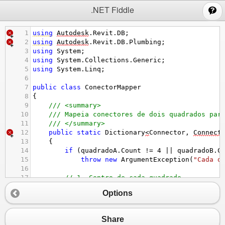
;
.NET Fiddle
1
using
Autodesk
.
Revit
.
DB
;
2
using
Autodesk
.
Revit
.
DB
.
Plumbing
;
3
using
System
;
4
using
System
.
Collections
.
Generic
;
5
using
System
.
Linq
;
6
7
public
class
ConectorMapper
8
{
9
/// <summary>
10
/// Mapeia conectores de dois quadrados par
11
/// </summary>
12
public
static
Dictionary
<
Connector
, 
Connect
13
    {
14
if
 (
quadradoA
.
Count
!=
4
||
quadradoB
.
C
15
throw
new
ArgumentException
(
"Cada q
16
17
// 1. Centro de cada quadrado
18
XYZ
centroA
=
CalcularCentro
(
quadradoA
)
Options
19
XYZ
centroB
=
CalcularCentro
(
quadradoB
)
20
21
// 2. Vetor normal médio (direção do pl
Share
22
XYZ
direcaoA
=
VetorMedio
(
quadradoA
.
Sel