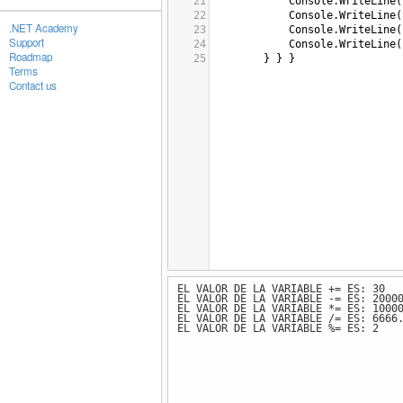
21
Console
.
WriteLine
(
22
Console
.
WriteLine
(
.NET Academy
23
Console
.
WriteLine
(
Support
24
Console
.
WriteLine
(
Roadmap
25
} } }
Terms
Contact us
EL VALOR DE LA VARIABLE += ES: 30
EL VALOR DE LA VARIABLE -= ES: 2000
EL VALOR DE LA VARIABLE *= ES: 1000
EL VALOR DE LA VARIABLE /= ES: 6666
EL VALOR DE LA VARIABLE %= ES: 2