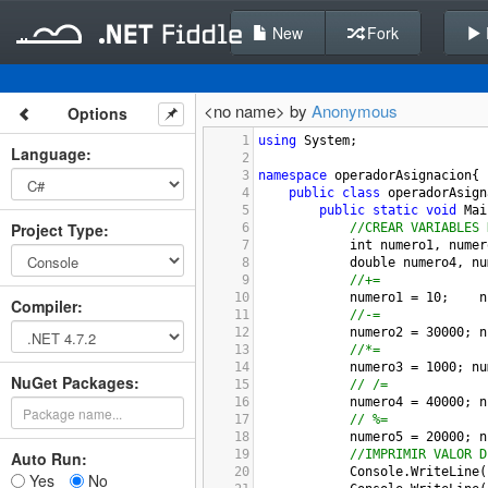
New
Fork
<no name> by
Anonymous
Options
1
using
System
;
Language
:
2
3
namespace
operadorAsignacion
{
4
public
class
operadorAsign
5
public
static
void
Mai
Project Type
:
6
//CREAR VARIABLES 
7
int
numero1
, 
numer
8
double
numero4
, 
nu
9
//+=
10
numero1
=
10
;    
n
Compiler
:
11
//-=
12
numero2
=
30000
; 
n
13
//*=
14
numero3
=
1000
; 
nu
NuGet Packages:
15
// /=
16
numero4
=
40000
; 
n
17
// %=
18
numero5
=
20000
; 
n
19
//IMPRIMIR VALOR D
Auto Run:
20
Console
.
WriteLine
(
Yes
No