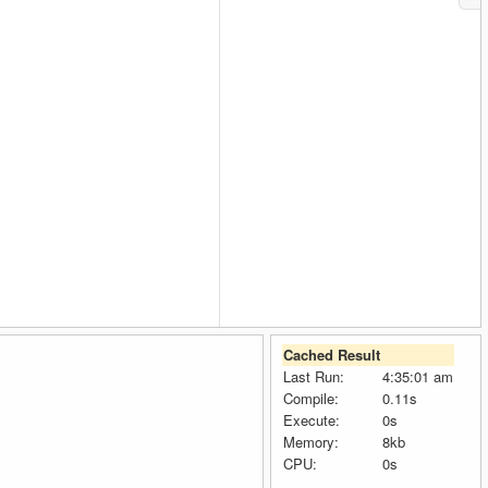
Cached Result
Last Run:
4:35:01 am
Compile:
0.11s
Execute:
0s
Memory:
8kb
CPU:
0s