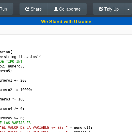
Run
Share
Back To Editor
Collaborate
Tidy Up
We Stand with Ukraine
acion
{
n
(
string
 [] 
avalos
){
DE TIPO INT
o2
, 
numero3
;
mero5
;
umero1
+=
20
;
umero2
-=
10000
;
mero3
*=
10
;
umero4
/=
6
;
umero5
%=
6
;
E LAS VARIABLES 
"EL VALOR DE LA VARIABLE += ES: "
+
numero1
);