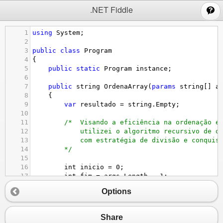
;
.NET Fiddle
1
using
System
;
2
3
public
class
Program
4
{
5
public
static
Program
instance
;
6
7
public
string
OrdenaArray
(
params
string
[] 
a
8
    {
9
var
resultado
=
string
.
Empty
;
10
11
/*  Visando a eficiência na ordenação e
12
utilizei o algoritmo recursivo de o
13
com estratégia de divisão e conquis
14
*/
15
16
int
inicio
=
0
;
17
int
fim
=
args
.
Length
-
1
;
18
QuickSort
(
args
, 
inicio
, 
fim
);
Options
19
20
// Transforma no formato de saída esper
21
resultado
=
string
.
Join
(
","
, 
args
);
Share
22